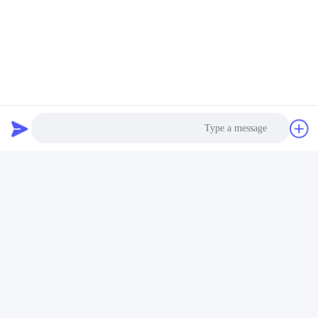
Chengdu Shuwei Communication
Technology Co., Ltd.
jerry@nettap.com.cn
Photo
+86-028-84776105-606
Video Call
2F ، G4 من TianFu Software
Park ، تشنغدو ، الصين.
Audio Call