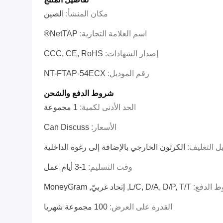
مكان المنشأ:
الصين
اسم العلامة التجارية:
NetTAP®
إصدار الشهادات:
CCC, CE, RoHS
رقم الموديل:
NT-FTAP-54ECX
شروط الدفع والشحن
الحد الأدنى لكمية:
1 مجموعة
الأسعار:
Can Discuss
ل التغليف:
الكرتون الخارجي بالإضافة إلى رغوة الداخلية
وقت التسليم:
1-3 أيام عمل
 الدفع:
L/C, D/A, D/P, T/T, إتحاد غربيّ, MoneyGram
القدرة على العرض:
100 مجموعة شهريا