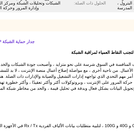
 البترول ،
الحلول ذات الصلة:
الشبكات وتحليلات الشبكة ومركز الب
 المدرسة
وإدارة المرور وحركة ا
جدار حماية الشبكة TAP لإدارة حركة مرور الشبكة لتجنب شبكة رصد النقاط العمياء
حت المنافسة في السوق شرسة على نحو متزايد ، وأصبحت جودة الشبكات والخدما
الأعمال. من ناحية أخرى ، مع مواصلة إصلاح أعمال منصة الإنترنت ، لا بد لل
ر مهم التحدي الذي تواجهه إدارات التشغيل والصيانة والإدارات ذات الصلة. هنا
حركة المرور على الإنترنت ، وبروتوكولات أكثر وأكثر تعقيدًا ، وأكثر خطورة تهد
وتحويل البيانات بشكل فعال وبدقة في تحليل قيمة ، والحد من مخاطر شبكة الم
يدعم الألياف Rx / Tx الفردية بناءً ع