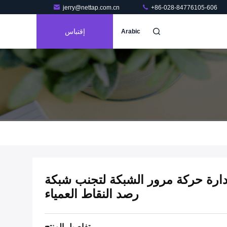
jerry@nettap.com.cn
+86-028-84776105-606
إقتباس
Arabic
 حماية الشبكة TAP لإدارة حركة مرور الشبكة لتجنب شبكة
رصد النقاط العمياء
تفاصيل المنتج