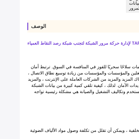
يانات
لمرور
الوصف
ت سلاحًا سحريًا للفوز في المنافسة في السوق. ترتبط أمان
مشغلين والمؤسسات والمؤسسات من زيادة توسيع نطاق الاتصال ،
ك المزيد والمزيد من الشركات العاملة على الإنترنت ، والمزيد
يدات الأمان. لذلك ، كيفية تلقي كمية كبيرة من بيانات الشبكة
ستخدم وتكاليف التشغيل والصيانة هي مشكلة رئيسية تواجه
لى منافذ العمل 10G و 25 G و 40G و 100G ، لتلبية متطلبات بيانات الألياف الفردية Rx / Tx في الأجهزة الخلفية ، ويمكن أن تقلل من تكلفة وصول مواد الألياف الضوئية