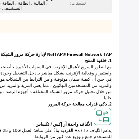
تطبيقات:
، المالية ، الطاقة ، الطاقة ،
المستشفى ،
NetTAP® Firewall Network TAP لإدارة حركة مرور الشبكة لتجنب النقاط العمياء لمراقبة الشبكة
1.
خلفية المنتج
مع التطور السريع لأعمال الإنترنت في السنوات الأخيرة ، أصب
واستقرار وفعالية الإنترنت بشكل مباشر بـ دخل التشغيل وجودة 
في حين أن كيفية ضمان موثوقية وأمن الترابط بين الشبكات هو أم
والمزيد من المستخدمين النهائيين ، مما يعني المزيد والمزيد من 
من خلال تحليل حركة مرور الشبكة المختلفة
د أجهزة الرصد ، 
حاليا.
2. ذكي قدرات معالجة حركة المرور
الألياف واحدة آر إكس / تكساس
للمستخدم جمع وتوزيع عدد كبير من الروابط.