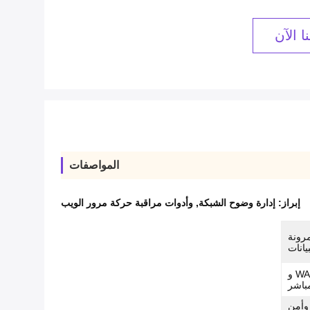
ا الآن
المواصفات
إبراز:
إدارة وضوح الشبكة
,
وأدوات مراقبة حركة مرور الويب
مرونة
يانات
رصيد التحميل NPB على أجهزة WAF و
 وأمن