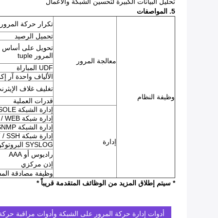
تحليل البيانات الكبيرة لتحسين الشبكة والأعمال
5. المواصفات
تكرار حركة المرور / 
تحميل الرصيد
المرور tuple
معالجة المرور
UDF المباراة
الألياف واحدة آر 
تغليف غلاف الإيثرن
وظيفة النظام
قدرات العملية
إدارة الشبكة CONSOLE
إدارة شبكة IP / WEB
إدارة الشبكة SNMP
إدارة شبكة TELNET / SSH
إدارة
SYSLOG البروتوكول
راديوس أو AAA
إذن مركزي
وظيفة مصادقة الم
* سيتم إطلاق المزيد من الوظائف المتقدمة قريباً *
أدوات إدارة حركة المرور على الشبكة وأدوات مراقبة حركة