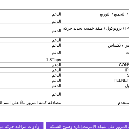
التجميع / التوزيع
الدعم
الدعم
تحويل على أساس IP / بروتوكول / منفذ خمسة تحديد حركة
الدعم
الدعم
إكس / تكساس
الدعم
ت
الدعم
1.8Tbps
الدعم
الدعم
الدعم
الدعم
الدعم
الدعم
ستخدم
مصادقة كلمة المرور بناءً على اسم ا
 المرور على شبكة الإنترنت,إدارة وضوح الشبكة
وأدوات مراقبة حركة مر