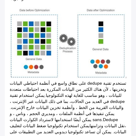
تستخدم تقنية dedupe على نطاق واسع في أنظمة احتياطي البيانات
وتخزينها ، لأن هناك الكثير من البيانات المكررة بعد احتياطات متعددة
للبيانات ، وهو مناسب للغاية لهذه التكنولوجيا.يمكن استخدام تقنية
dedupe في العديد من الحالات، بما في ذلك البيانات عبر الإنترنت ،
والبيانات القريبة من الخط ، وأنظمة تخزين البيانات خارج الإنترنت.
يمكن تنفيذها في أنظمة الملفات ، ومديري الحجم ، وناس ، و
sans.Dedupe يمكن أيضًا استخدامها لاسترداد الكوارث البيانات
،نقل البيانات وتزامنهايمكن استخدام تكنولوجيا ضغط البيانات لتغليف
البيانات. يمكن أن تساعد تكنولوجيا ديدوبي العديد من التطبيقات على