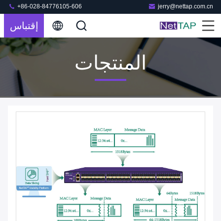
+86-028-84776105-606
jerry@nettap.com.cn
إقتباس
المنتجات