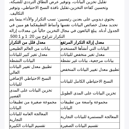
تقليل تخزين البيانات، وتوفير عرض النطاق الترددي للشبكة،
وتحسين كفاءة التخزين،تقليل نافذة النسخ الاحتياطي، وتوفير
التكاليف.
يحتوي ديدوبي على بعدين رئيسيين: نسب التكرار والأداء.بينما يتم
تحديد معدل خصائص البيانات نفسها وأنماط التطبيقكما هو مبين في
الجدول أدناه. يبلغ البائعون في مجال التخزين حالياً عن معدلات إزالة
التكرار تتراوح بين 20: 1 و 500:1.
معدل إزالة التكرار المرتفع
معدل قلل من التكرار
البيانات التي أنشأها المستخدم
بيانات من العالم الطبيعي
معدل تغير منخفض للبيانات
معدل تغير كبير للبيانات
بيانات مرجعية، بيانات غير نشطة
البيانات النشطة
تطبيق معدل تغيير البيانات
تطبيق معدل تغيير البيانات المنخفض
العالي
النسخ الاحتياطي الإضافي
النسخ الاحتياطي الكامل للبيانات
للبيانات
تخزين البيانات على المدى
تخزين البيانات على المدى الطويل
القصير
مجموعة واسعة من تطبيقات
مجموعة صغيرة من تطبيقات
البيانات
البيانات
المعالجة العامة للبيانات
المعالجة المستمرة للبيانات التجارية
التجارية
تقسيم البيانات الصغيرة
تقسيم البيانات الكبيرة