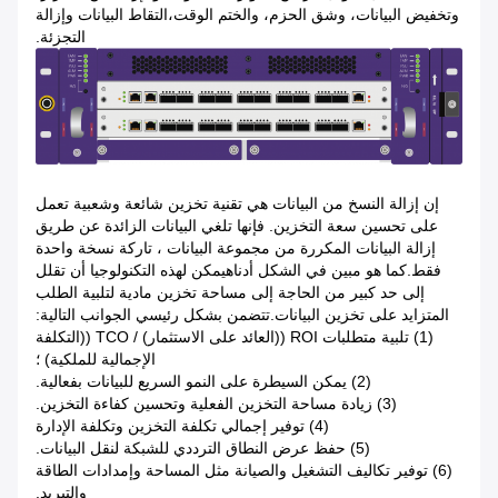
وتخفيض البيانات، وشق الحزم، والختم الوقت،التقاط البيانات وإزالة
التجزئة.
إن إزالة النسخ من البيانات هي تقنية تخزين شائعة وشعبية تعمل
على تحسين سعة التخزين. فإنها تلغي البيانات الزائدة عن طريق
إزالة البيانات المكررة من مجموعة البيانات ، تاركة نسخة واحدة
فقط.كما هو مبين في الشكل أدناهيمكن لهذه التكنولوجيا أن تقلل
إلى حد كبير من الحاجة إلى مساحة تخزين مادية لتلبية الطلب
المتزايد على تخزين البيانات.تتضمن بشكل رئيسي الجوانب التالية:
(1) تلبية متطلبات ROI ((العائد على الاستثمار) / TCO ((التكلفة
الإجمالية للملكية) ؛
(2) يمكن السيطرة على النمو السريع للبيانات بفعالية.
(3) زيادة مساحة التخزين الفعلية وتحسين كفاءة التخزين.
(4) توفير إجمالي تكلفة التخزين وتكلفة الإدارة
(5) حفظ عرض النطاق الترددي للشبكة لنقل البيانات.
(6) توفير تكاليف التشغيل والصيانة مثل المساحة وإمدادات الطاقة
والتبريد.