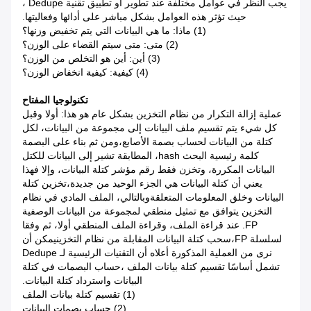
يجب النظر في عوامل مختلفة عند تطوير أو تطبيق تقنية Dedupe ،
حيث تؤثر هذه العوامل بشكل مباشر على أدائها وفعاليتها.
(1) ماذا: ما هي البيانات التي يتم تخفيض وزنها؟
(2) متى: متى سيتم القضاء على الوزن؟
(3) أين: أين هو التخلص من الوزن؟
(4) كيفية: كيفية انخفاض الوزن؟
تكنولوجيا المفتاح
عملية إزالة التكرار من نظام التخزين بشكل عام هو هذا: أولا وقبل
كل شيء يتم تقسيم ملف البيانات إلى مجموعة من البيانات، لكل
كتلة من البيانات لحساب بصمة الأصابع،ومن ثم بناء على البصمة
كلمة رئيسية البحث hash، المطابقة تشير إلى البيانات للكتل
البيانات المكررة، وتخزن فقط رقم مؤشر كتلة البيانات، وإلا فهذا
يعني أن كتلة البيانات هي الجزء الوحيد من جديدة،تخزين كتلة
البيانات وخلق المعلومات المتعلقةوبالتالي، الملف المادي في نظام
التخزين يتوافق مع تمثيل منطقي لمجموعة من البيانات الوصفية
FP. عند قراءة الملف، وقراءة الملف المنطقي أولا، ثم وفقا
لسلسلة FP،سحب كتلة البيانات المقابلة من نظام التخزينيمكن أن
نرى من العملية المذكورة أعلاه أن التقنيات الرئيسية لـ Dedupe
تشمل أساسًا تقسيم كتلة بيانات الملف ،حساب البصمات في كتلة
البيانات واسترداد كتلة البيانات.
(1) تقسيم كتلة بيانات الملف
(2) حساب بصمات البيانات