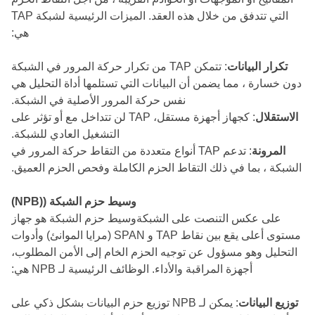
التي تتدفق من خلال هذه العقد. الميزات الرئيسية لشبكة TAP
هي:
تكرار البيانات
: تتمكن TAP من تكرار حركة المرور في الشبكة
دون خسارة ، مما يضمن أن البيانات التي تستلمها أداة التحليل هي
نفس حركة المرور الأصلية في الشبكة.
الاستقلال
: كجهاز أجهزة مستقل، TAP لن تتداخل مع أو تؤثر على
التشغيل العادي للشبكة.
المرونة
: تدعم TAP أنواع متعددة من التقاط حركة المرور في
الشبكة ، بما في ذلك التقاط الحزم الكاملة وفحص الحزم العميق.
وسيط حزم الشبكة ((NPB)
على عكس التنصت على الشبكةوسيط حزم الشبكة هو جهاز
مستوى أعلى يقع بين نقاط TAP و SPAN (مرايا الموانئ) وأدوات
التحليل وهو مسؤول عن توجيه الحزم الخام إلى الأمن المطلوب،
أجهزة المراقبة والأداء. الوظائف الرئيسية لـ NPB هي:
توزيع البيانات
: يمكن لـ NPB توزيع حزم البيانات بشكل ذكي على