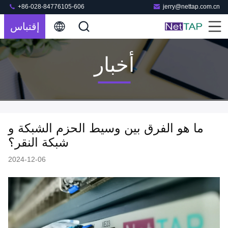
+86-028-84776105-606
jerry@nettap.com.cn
إقتباس
أخبار
ما هو الفرق بين وسيط الحزم الشبكة و
شبكة النقر؟
2024-12-06