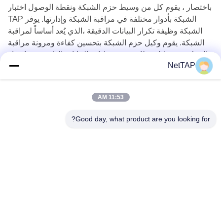
باختصار ، يقوم كل من وسيط حزم الشبكة ونقطة الوصول اختبار
الشبكة بأدوار مختلفة في مراقبة الشبكة وإدارتها. يوفر TAP
الشبكة وظيفة تكرار البيانات الدقيقة ،الذي يُعد أساساً لمراقبة
الشبكة. يقوم وكيل حزم الشبكة بتحسين كفاءة ومرونة مراقبة
الشبكة من خلال وظائف توزيع وإدارة البيانات الذكية. عند اختيار
NetTAP
التقنية المستخدمة،هناك موازين يجب إجراؤها بناءً على بيئة
الشبكة المحددة ومتطلبات المراقبة.
11:53 AM
Good day, what product are you looking for?
Chengdu Shuwei Communication
Technology Co., Ltd.
jerry@nettap.com.cn
+86-028-84776105-606
2F ، G4 من TianFu Software
Park ، تشنغدو ، الصين.