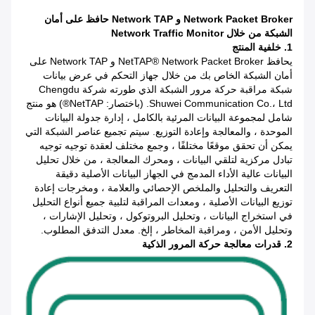
Network Packet Broker و Network TAP حافظ على أمان
الشبكة من خلال Network Traffic Monitor
1. خلفية المنتج
يحافظ NetTAP® Network Packet Broker و Network TAP على
أمان الشبكة الخاص بك من خلال جهاز التحكم في عرض بيانات
شبكة مراقبة حركة مرور الشبكة الذي طورته شركة Chengdu
Shuwei Communication Co.، Ltd. (باختصار: NetTAP®) هو منتج
شامل لمجموعة البيانات المرئية بالكامل ، إدارة جدولة البيانات
الموحدة ، والمعالجة وإعادة التوزيع. سيتم تجميع عناصر الشبكة التي
يمكن أن تحقق موقعًا مختلفًا ، وجمع مختلف لعقدة توجيه توجيه
تبادل مركزية لتلقي البيانات ، ومحرك المعالجة ، من خلال تحليل
البيانات عالية الأداء المدمج في الجهاز البيانات الأصلية دقيقة
التعريف والتحليل والملخص الإحصائي والعلامة ، ومخرجات إعادة
توزيع البيانات الأصلية ، ومعدات المراقبة لتلبية جميع أنواع التحليل
في استخراج البيانات ، وتحليل البروتوكول ، وتحليل الإشارات ،
وتحليل الأمن ، ومراقبة المخاطر ، إلخ. معدل التدفق المطلوب.
2. قدرات معالجة حركة المرور الذكية