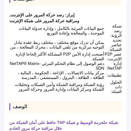
إبراز:
رصد حركة المرور على الإنترنت
,
ومراقبة حركة المرور على شبكة الإنترنت
شبكة
جمع البيانات المرئية بالكامل ، وإدارة جدولة البيانات
رصد
الموحدة ، والمعالجة وإعادة التوزيع
الرؤية:
تحديد
يمكن أن ندرك موقع مختلف ، مختلف ربط عقدة تبادل
عناصر
التوجيه مركزية من تلقي البيانات ، محرك المعالجة ، من
الشبكة:
عصر P2P
أصبحت إدارة الأمن P2P المشكلة الأكثر إلحاحا لإدارة
الإنترنت:
الشبكة.
إدارة
دعم الوصول إلى نظام التحكم المرئي NetTAP® Matrix-
SDN
NetTAP:
مركز بيانات الاتصالات ، الإذاعة ، الحكومة ، المالية ،
تطبيقات:
الطاقة ، الطاقة ، البترول ، المستشفى ، المدرسة
الحلول
رؤية الشبكة ومراقبة الشبكة وأمن الشبكات وتحليلات
ذات
الشبكة ومركز البيانات وإدارة المرور وحركة المرور
الصلة:
الوصف
شبكة حلحزمة الوسيط و شبكة TAP حافظ على أمان الشبكة من
خلال مراقبة حركة مرور الخادم