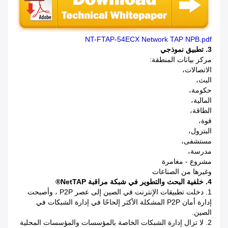
NT-FTAP-54ECX Network TAP NPB.pdf
3. تطبيق نموذجي
مركز بيانات المنطقة:
الاتصالات،
البث،
حكومة،
المالية،
الطاقة،
قوة،
البترول،
مستشفى،
مدرسة،
مشروع - مغامرة
وغيرها من الصناعات
4. خلفية البحث والتطوير في شبكة مراقبة NetTAP®
1. دخلت تطبيقات الإنترنت في الصين إلى عصر P2P ، وأصبحت
إدارة أمان P2P المشكلة الأكثر إلحاحًا في إدارة الشبكات في
الصين.
2. لا تزال إدارة الشبكات الخاصة بالمؤسسات والمؤسسات المحلية