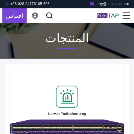
+86-028-84776105-606
jerry@nettap.com.cn
إقتباس
المنتجات