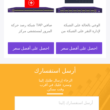
الوعي بالحالة على الشبكة
صافي TAP شبكة رصد حركة
لإدارة النقر على الشبكة من
المرور لمستشفى مركز
الب
خلال واجهة تكامل بيانات API
معلومات معلومات رصد
واج
للصناعة الطبية
احصل على أفضل سعر
احصل على أفضل سعر
ا
أرسل استفسارك
الرجاء إرسال طلبك إلينا 
وسنرد عليك في أقرب 
وقت ممكن.