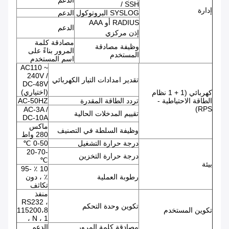
/ SSH
إدارة
SYSLOG البروتوكول
الدعم
RADIUS أو AAA
الدعم
إذن مركزي
مصادقة كلمة
وظيفة مصادقة
المرور بناءً على
المستخدم
اسم المستخدم
AC110 ~
240V /
تقدير امدادات التيار الكهربائي
DC-48V
(اختياري)
كهربائي (1 + 1 نظام
الطاقة الاحتياطية -
تردد الطاقة المقدرة
AC-50HZ
RPS)
AC-3A /
تقييم المدخلات الحالية
DC-10A
ماكس
وظيفة السلطة في التصنيف
280 واط
درجة حرارة التشغيل
0-50 ℃
-20-70
درجة حرارة التخزين
℃
بيئة
10 ٪ -95
رطوبة العملية
٪ ، دون
تكاثف
منفذ
RS232 ،
تكوين وحدة التحكم
تكوين المستخدم
115200،8
، N ، 1
مصادقة كلمة المرور
الدعم