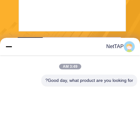
ارسل
NetTAP
3:49 AM
Good day, what product are you looking for?
Chengdu Shuwei Communication
Technology Co., Ltd.
jerry@nettap.com.cn
+86-028-84776105-606
2F ، G4 من TianFu Software
Park ، تشنغدو ، الصين.