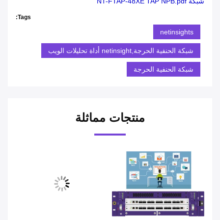
شبكة NT-FTAP-48XE TAP NPB.pdf
Tags:
netinsights
شبكة الحنفية الحرجة,netinsight أداة تحليلات الويب
شبكة الحنفية الحرجة
منتجات مماثلة