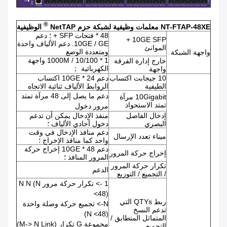
®
NT-FTAP-48XE معلمات وظيفية لشبكة حزم NetTAP
الوظيفية
48 * فتحات SFP + ؛ دعم
10GE SFP +
10GE / GE. دعم الألياف واحدة
الموانئ
ومتعددة الوضع
واجهة الشبكة
1 * 10/100 / 1000M واجهة
خارج إدارة الفرقة
الكهربائية ；
واجهة
10 جيجابت اكتساب
دعم 24 * 10GE اكتساب
الطيفية
الروابط الألياف ثنائية الاتجاه
دعم ما يصل إلى 48 مرآة تمتد
10Gigabit مرآة
تمتد الاستحواذ
مرور دخول
إدخال الفاصل
منفذ الإدخال يمكن أن تدعم
البصري
دخول أحادي الألياف ؛
دعم منافذ الإدخال في وقت
ميناء تعدد الإرسال
واحد كما منافذ الإخراج ؛
دعم 48 * 10GE إخراج حركة
إخراج حركة المرور
المرور المنافذ ؛
تكرار حركة المرور
الدعم
/ التجميع / التوزيع
1 -> تكرار حركة مرور N N (N
<48)
ربط QTYs التي
N-> تجميع حركة وصلة واحدة
تدعم النسخ
(N <48)
المتماثل المتطابق /
مجموعة G تكرار (M-> N Link)
التجميع