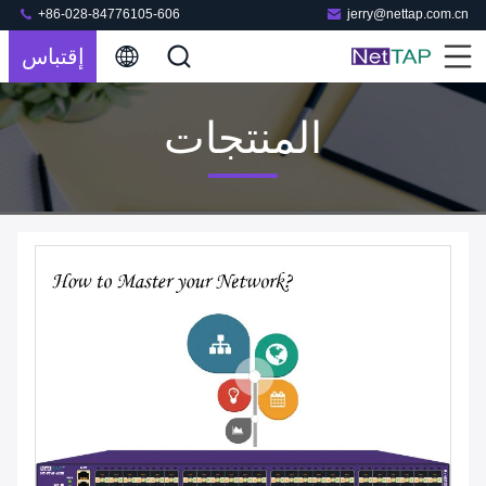
+86-028-84776105-606
jerry@nettap.com.cn
إقتباس
المنتجات