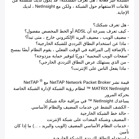
الشبكة غير فعالة ، هل تعرف المشكلة؟ قد يكون لديك سلسلة من
علامات الاستفهام حول الشبكة ، ولكن مع NetInsight ، لديك
الإجابة.
- هل تعرف شبكتك؟
- كيف تعرف بسرعة أن ADSL أو الخط المخصص مفصول؟
- مضيف الويب ، مضيف البريد الإلكتروني خارج ، متى تبدأ؟
- ماذا عن استخدام النطاق الترددي للشبكة الخارجية؟
- بالإضافة إلى المراقبة في الوقت الفعلي ، يقوم النظام أيضًا بمسح
"صفحات الويب المحمية" دوريًا لتوفير حماية مزدوجة؟
- من الذي يستهلك عرض النطاق الترددي الخارجي؟
- ماذا يفعل الناس على الإنترنت؟
®
قيمة نشر NetTAP Network Packet Broker مع NetTAP
MATRIX NetInsight ™ لنظام رؤية الشبكة لإدارة الشبكة الخاصة
بحركة المرور
يساعدك NetInsight ™ في مراقبة حالة شبكتك
- الكشف النشط عن خدمات المضيف والنظام الأساسي
- حالة خط الشبكة الخارجية
- المضيف وشبكة المعدات على شبكة الإنترنت
- خدمات النظام الأساسي المضيف (الويب والبريد ، ...) ما إذا كان
تأمين
- استخدام النطاق الترددي للشبكة الخارجية