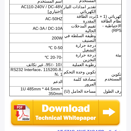
المستخدم
اسم المستخدم
تقدير امدادات التيار
AC110-240V / DC-48V
الكهربائي
[اختياري]
كهربائي (1 + 1
تردد الطاقة
AC-50HZ
نظام الطاقة
المقدرة
الاحتياطية -
تقييم المدخلات
AC-3A / DC-10A
RPS)
الحالية
وظيفة السلطة في
200W
التصنيف
درجة حرارة
0-50 ℃
التشغيل
بيئة
درجة حرارة
-20-70 ℃
التخزين
رطوبة العملية
10٪ -95٪، غير تكاثف
RS232 Interface، 115200،8،
تكوين وحدة التحكم
تكوين
N، 1
المستخدم
مصادقة كلمة
الدعم
المرور
1U 485mm * 44.5mm *
رف الطول
مساحة الحامل (U)
350mm