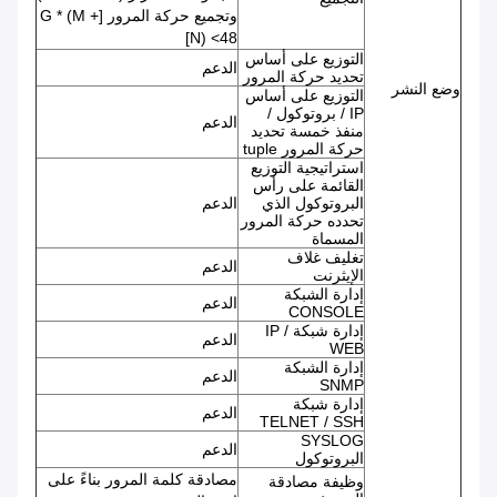
وتجميع حركة المرور [G * (M +
N) <48]
التوزيع على أساس
الدعم
تحديد حركة المرور
وضع النشر
التوزيع على أساس
IP / بروتوكول /
الدعم
منفذ خمسة تحديد
حركة المرور tuple
استراتيجية التوزيع
القائمة على رأس
البروتوكول الذي
الدعم
تحدده حركة المرور
المسماة
تغليف غلاف
الدعم
الإيثرنت
إدارة الشبكة
الدعم
CONSOLE
إدارة شبكة IP /
الدعم
WEB
إدارة الشبكة
الدعم
SNMP
إدارة شبكة
الدعم
TELNET / SSH
SYSLOG
الدعم
البروتوكول
مصادقة كلمة المرور بناءً على
وظيفة مصادقة