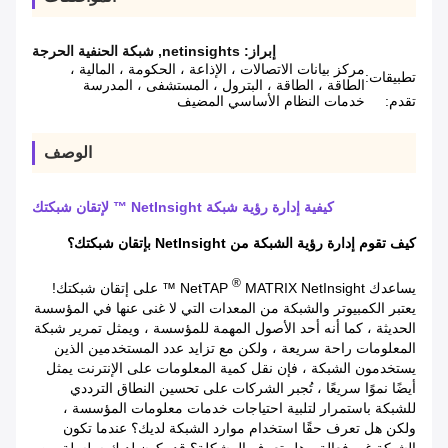
إبراز:
netinsights
,
شبكة الحنفية الحرجة
مركز بيانات الاتصالات ، الإذاعة ، الحكومة ، المالية ،
تطبيقات:
الطاقة ، الطاقة ، البترول ، المستشفى ، المدرسة
تقدم:
خدمات النظام الأساسي المضيف
الوصف
كيفية إدارة رؤية شبكة NetInsight ™ لإتقان شبكتك
كيف تقوم إدارة رؤية الشبكة من NetInsight بإتقان شبكتك؟
®
يساعدك NetTAP
MATRIX NetInsight ™ على إتقان شبكتك!
يعتبر الكمبيوتر والشبكة من المعدات التي لا غنى عنها في المؤسسة
الحديثة ، كما أنه أحد الأصول المهمة للمؤسسة ، ويمثل تمرير شبكة
المعلومات راحة سريعة ، ولكن مع تزايد عدد المستخدمين الذين
يستخدمون الشبكة ، فإن نقل كمية المعلومات على الإنترنت يمثل
أيضًا نموًا سريعًا ، تُجبر الشركات على تحسين النطاق الترددي
للشبكة باستمرار لتلبية احتياجات خدمات معلومات المؤسسة ،
ولكن هل تعرف حقًا استخدام موارد الشبكة لديك؟ عندما تكون