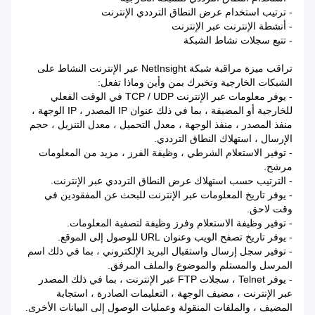
- ترتيب استخدام عرض النطاق الترددي الإنترنت
- أنشطة الإنترنت عبر الإنترنت
- تتبع سجلات نشاط الشبكة
تراقب ميزة مراقبة شبكة NetInsight عبر الإنترنت النشاط على
الشبكات الخارجية وتخبرك بمن وأين وماذا تفعل:
- يوفر معلومات عبر الإنترنت TCP / UDP في الوقت الفعلي
للخارجية أو المضيفة ، بما في ذلك عنوان IP المصدر ، IP الوجهة ،
منفذ المصدر ، منفذ الوجهة ، معدل التحميل ، معدل التنزيل ، حجم
الإرسال ، استهلاك النطاق الترددي.
- توفير الاستعلام الشرطي ، وظيفة الفرز ، مزيد من المعلومات
مرشح.
- الترتيب حسب استهلاك عرض النطاق الترددي عبر الإنترنت.
- يوفر تاريخ المعلومات عبر الإنترنت للبحث عن المفقودين في
وقت لاحق.
- توفير وظيفة الاستعلام وفرز وظيفة لتصفية المعلومات.
- يوفر تاريخ تصفح الويب وعنوان URL للوصول إلى الموقع.
- توفير سجل إرسال واستقبال البريد الإلكتروني ، بما في ذلك اسم
المرسل والمستلم والموضوع والملف المرفق.
- يوفر Telnet ، سجلات FTP عبر الإنترنت ، بما في ذلك المصدر
عبر الإنترنت ، مضيف الوجهة ، التعليمات الصادرة ، استجابة
المضيف ، والملفات المنقولة وعمليات الوصول إلى البيانات الأخرى.