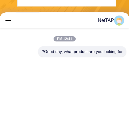
ارسل
NetTAP
12:41 PM
Good day, what product are you looking for?
Chengdu Shuwei Communication
Technology Co., Ltd.
jerry@nettap.com.cn
+86-028-84776105-606
2F ، G4 من TianFu Software
Park ، تشنغدو ، الصين.