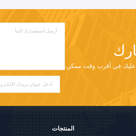
رك
د عليك في أقرب وقت ممكن.
المنتجات