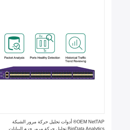
احصل على أفضل سعر
OEM NetTAP® أدوات تحليل حركة مرور الشبكة
BigData Analytics تحليل حركة مرور حزم البيانات