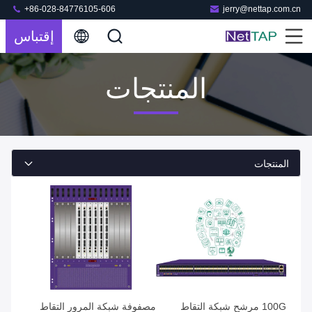
+86-028-84776105-606
jerry@nettap.com.cn
إقتباس
المنتجات
المنتجات
100G مرشح شبكة التقاط
مصفوفة شبكة المرور التقاط