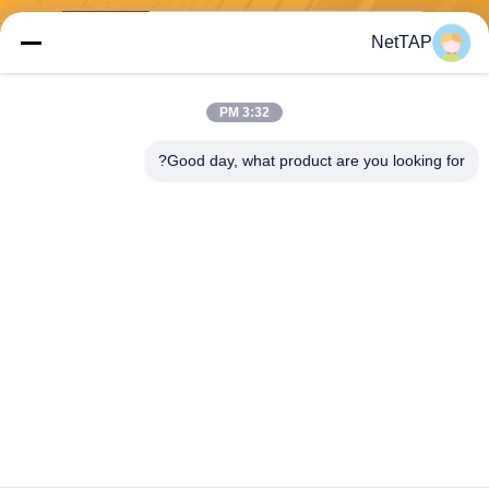
ارسل
NetTAP
3:32 PM
Good day, what product are you looking for?
Chengdu Shuwei Communication
Technology Co., Ltd.
jerry@nettap.com.cn
+86-028-84776105-606
2F ، G4 من TianFu Software
Park ، تشنغدو ، الصين.
الصين جودة جيدة معلوماتشبكة حزم الوسيط المورد. حقوق الطبع والنشر © 2026