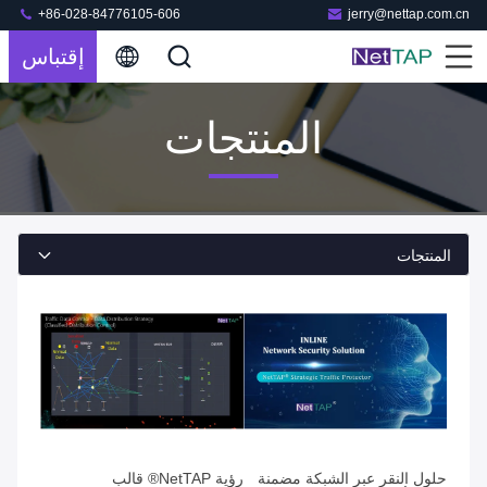
+86-028-84776105-606
jerry@nettap.com.cn
إقتباس
المنتجات
المنتجات
حلول النقر عبر الشبكة مضمنة
رؤية NetTAP® قالب