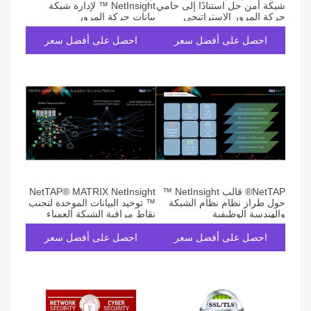
شبكة أمن حل استنادًا إلى حامي
NetInsight ™ لإدارة شبكة
حركة المرور الاستراتيجي
بيانات حركة المرور
NetTAP®
احصل على أفضل سعر
احصل على أفضل سعر
NetTAP® قالب NetInsight ™
NetTAP® MATRIX NetInsight
حول طراز نظام نظام الشبكة
™ توحيد البيانات الموحدة لتجنب
والهندسة الوظيفية
نقاط مراقبة الشبكة العمياء
احصل على أفضل سعر
احصل على أفضل سعر